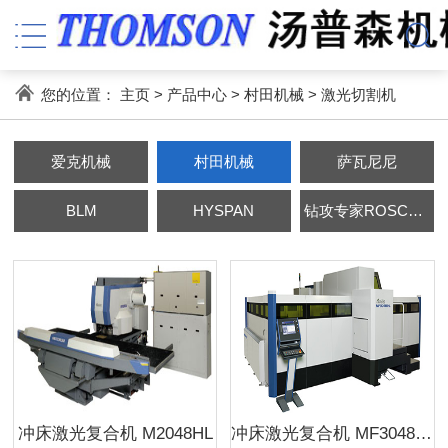
您的位置：
主页
>
产品中心
>
村田机械
>
激光切割机
爱克机械
村田机械
萨瓦尼尼
BLM
HYSPAN
钻攻专家ROSCAMAT
冲床激光复合机 M2048HL
冲床激光复合机 MF3048HL